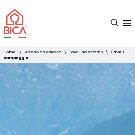
Home
\
Arredo da esterno
\
Tavoli da esterno
\
Tavoli
campeggio